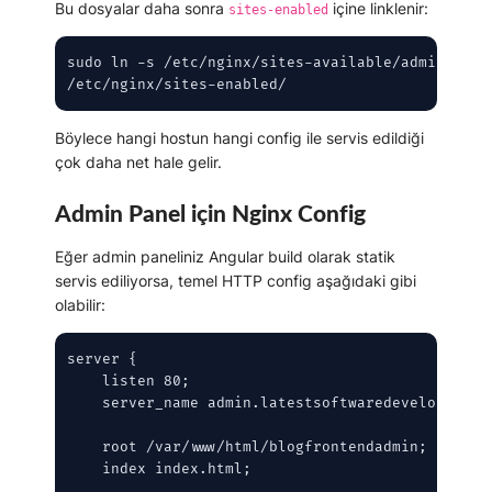
Bu dosyalar daha sonra
içine linklenir:
sites-enabled
sudo ln -s /etc/nginx/sites-available/admin.lates
/etc/nginx/sites-enabled/
Böylece hangi hostun hangi config ile servis edildiği
çok daha net hale gelir.
Admin Panel için Nginx Config
Eğer admin paneliniz Angular build olarak statik
servis ediliyorsa, temel HTTP config aşağıdaki gibi
olabilir:
server {

    listen 80;

    server_name admin.latestsoftwaredevelopers.co
    root /var/www/html/blogfrontendadmin;

    index index.html;
