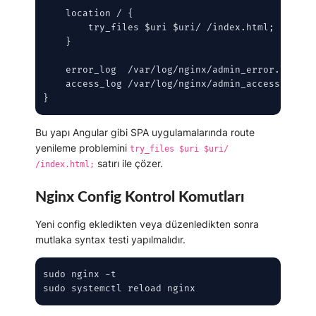
    location / {

        try_files $uri $uri/ /index.html;

    }

    error_log  /var/log/nginx/admin_error.log;

    access_log /var/log/nginx/admin_access.log;

}
Bu yapı Angular gibi SPA uygulamalarında route
yenileme problemini
try_files $uri $uri/
satırı ile çözer.
/index.html;
Nginx Config Kontrol Komutları
Yeni config ekledikten veya düzenledikten sonra
mutlaka syntax testi yapılmalıdır.
sudo nginx -t

sudo systemctl reload nginx