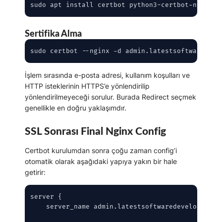
sudo apt install certbot python3-certbot-nginx -
Sertifika Alma
sudo certbot --nginx -d admin.latestsoftwaredeve
İşlem sırasında e-posta adresi, kullanım koşulları ve
HTTP isteklerinin HTTPS’e yönlendirilip
yönlendirilmeyeceği sorulur. Burada
Redirect
seçmek
genellikle en doğru yaklaşımdır.
SSL Sonrası Final Nginx Config
Certbot kurulumdan sonra çoğu zaman config’i
otomatik olarak aşağıdaki yapıya yakın bir hale
getirir:
server {

    server_name admin.latestsoftwaredevelopers.co