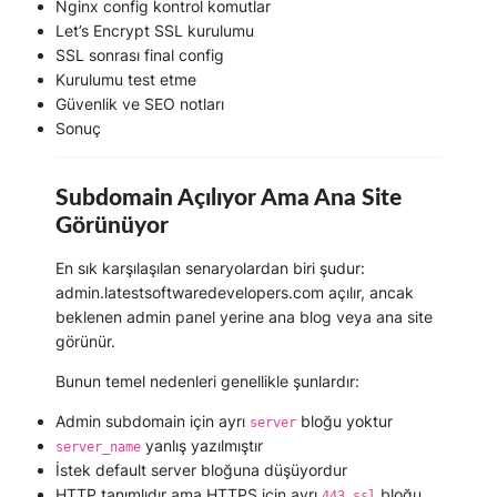
Nginx config kontrol komutlar
Let’s Encrypt SSL kurulumu
SSL sonrası final config
Kurulumu test etme
Güvenlik ve SEO notları
Sonuç
Subdomain Açılıyor Ama Ana Site
Görünüyor
En sık karşılaşılan senaryolardan biri şudur:
admin.latestsoftwaredevelopers.com
açılır, ancak
beklenen admin panel yerine ana blog veya ana site
görünür.
Bunun temel nedenleri genellikle şunlardır:
Admin subdomain için ayrı
bloğu yoktur
server
yanlış yazılmıştır
server_name
İstek
default server
bloğuna düşüyordur
HTTP tanımlıdır ama HTTPS için ayrı
bloğu
443 ssl