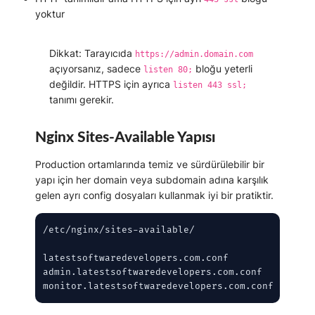
yoktur
Dikkat:
Tarayıcıda
https://admin.domain.com
açıyorsanız, sadece
bloğu yeterli
listen 80;
değildir. HTTPS için ayrıca
listen 443 ssl;
tanımı gerekir.
Nginx Sites-Available Yapısı
Production ortamlarında temiz ve sürdürülebilir bir
yapı için her domain veya subdomain adına karşılık
gelen ayrı config dosyaları kullanmak iyi bir pratiktir.
/etc/nginx/sites-available/

latestsoftwaredevelopers.com.conf

admin.latestsoftwaredevelopers.com.conf

monitor.latestsoftwaredevelopers.com.conf