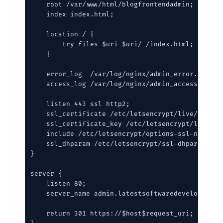
    root /var/www/html/blogfrontendadmin;

    index index.html;

    location / {

        try_files $uri $uri/ /index.html;

    }

    error_log  /var/log/nginx/admin_error.log;

    access_log /var/log/nginx/admin_access.log;

    listen 443 ssl http2;

    ssl_certificate /etc/letsencrypt/live/admin.
    ssl_certificate_key /etc/letsencrypt/live/ad
    include /etc/letsencrypt/options-ssl-nginx.co
    ssl_dhparam /etc/letsencrypt/ssl-dhparams.pem
}

server {

    listen 80;

    server_name admin.latestsoftwaredevelopers.co
    return 301 https://$host$request_uri;
